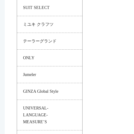
SUIT SELECT
ミユキ クラフツ
テーラーグランド
ONLY
Jumeler
GINZA Global Style
UNIVERSAL-
LANGUAGE-
MEASURE’S