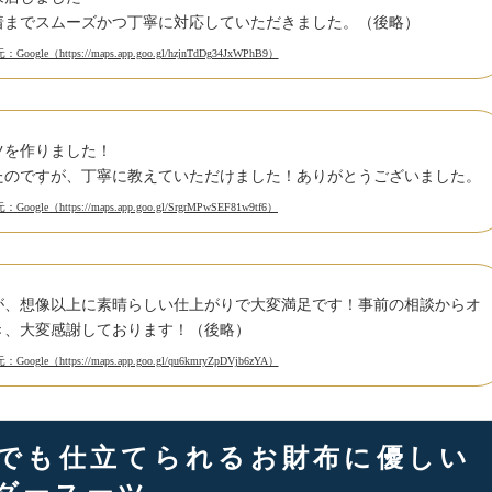
着までスムーズかつ丁寧に対応していただきました。（後略）
Google（https://maps.app.goo.gl/hzjnTdDg34JxWPhB9）
ツを作りました！
たのですが、丁寧に教えていただけました！ありがとうございました。
Google（https://maps.app.goo.gl/SrgrMPwSEF81w9tf6）
が、想像以上に素晴らしい仕上がりで大変満足です！事前の相談からオ
き、大変感謝しております！（後略）
Google（https://maps.app.goo.gl/qu6kmryZpDVjb6zYA）
代でも仕立てられるお財布に優しい