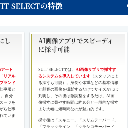
UIT SELECTの特徴
にし
AI画像アプリでスピーディ
に採寸可能
のアート
SUIT SELECTでは、
AI画像サプリで採寸す
「リアル
るシステムを導入しています
（スタッフによ
ブランド
る採寸も可能）。身長や体重などの基本情報
仕事服と
と顧客の画像を撮影するだけでサイズがほぼ
と。自分
判明し、その後は微調整をするだけ。AI画
スーツを
像採寸に費やす時間は約10分と一般的な採寸
がら仕事
より大幅に短時間なのが魅力的です。
れていま
採寸後は「スキニー」「スリムテーパード」
「ブラックライン」「クラシコテーパード」