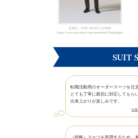
引用元：SUIT SELECT 公式HP
（https://www.suit-select.com/seasonlook/?hamburger）
SUIT
転職活動用のオーダースーツを注
とても丁寧に親切に対応してもら
出来上がりが楽しみです。
引用元：
（前略）スーツを新調するため、