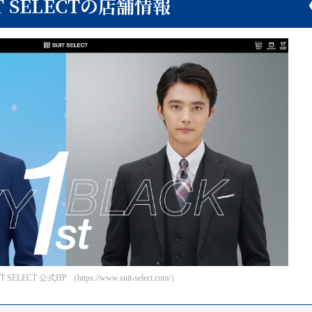
T SELECTの店舗情報
ELECT 公式HP （https://www.suit-select.com/）