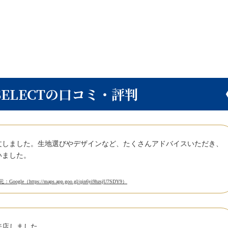
 SELECTの口コミ・評判
文しました。生地選びやデザインなど、たくさんアドバイスいただき、
いました。
Google（https://maps.app.goo.gl/qin6yi9hzsjU7SDY9）
来店しました