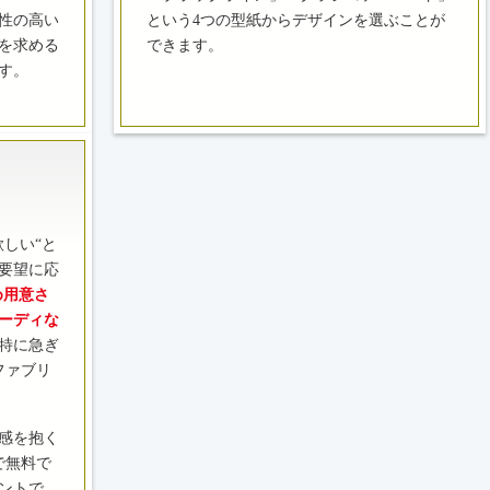
性の高い
という4つの型紙からデザインを選ぶことが
を求める
できます。
す。
しい“と
要望に応
め用意さ
ピーディな
特に急ぎ
ファブリ
感を抱く
で無料で
ントで