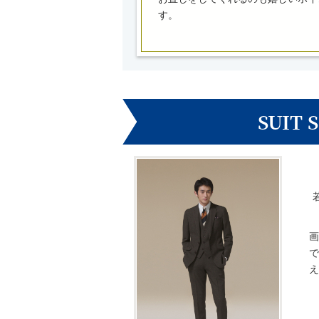
す。
SUIT
画
で
え