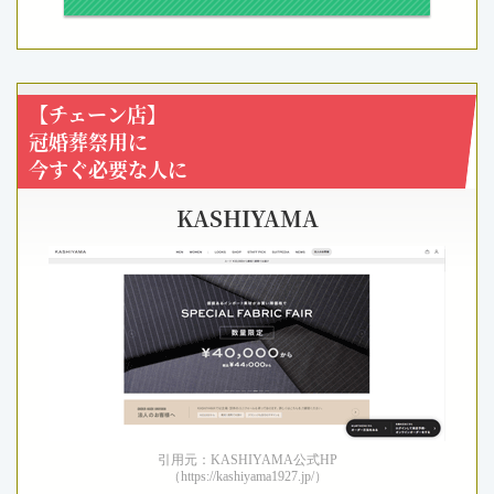
【チェーン店】
冠婚葬祭用に
今すぐ必要な人に
KASHIYAMA
引用元：KASHIYAMA公式HP
（https://kashiyama1927.jp/）