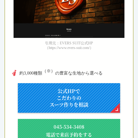
引用元：EVERS SUIT公式HP
（https://www.evers-suit.com/）
（※）
約3,000種類
の豊富な生地から選べる
公式HPで
こだわりの
スーツ作りを相談
045-534-3408
電話で来店予約をする