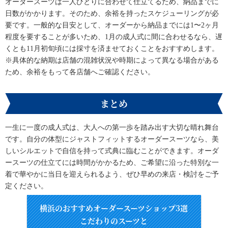
オーダースーツは一人ひとりに合わせて仕立てるため、納品までに
日数がかかります。そのため、余裕を持ったスケジューリングが必
要です。一般的な目安として、オーダーから納品までには1〜2ヶ月
程度を要することが多いため、1月の成人式に間に合わせるなら、遅
くとも11月初旬頃には採寸を済ませておくことをおすすめします。
※具体的な納期は店舗の混雑状況や時期によって異なる場合がある
ため、余裕をもって各店舗へご確認ください。
まとめ
一生に一度の成人式は、大人への第一歩を踏み出す大切な晴れ舞台
です。自分の体型にジャストフィットするオーダースーツなら、美
しいシルエットで自信を持って式典に臨むことができます。オーダ
ースーツの仕立てには時間がかかるため、ご希望に沿った特別な一
着で華やかに当日を迎えられるよう、ぜひ早めの来店・検討をご予
定ください。
横浜のおすすめオーダースーツショップ3選
こだわりのスーツと