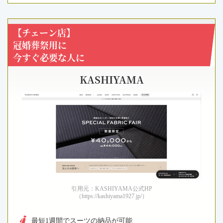
【チェーン店】
冠婚葬祭用に
今すぐ必要な人に
KASHIYAMA
引用元：KASHIYAMA公式HP
（https://kashiyama1927.jp/）
最短1週間でスーツの納品が可能