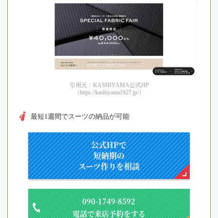
引用元：KASHIYAMA公式HP
（https://kashiyama1927.jp/）
最短1週間でスーツの納品が可能
公式HPで
短納期の
スーツ作りを相談
090-1749-8592
電話で来店予約をする