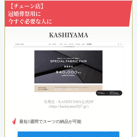
【チェーン店】
冠婚葬祭用に
今すぐ必要な人に
KASHIYAMA
引用元：KASHIYAMA公式HP
（https://kashiyama1927.jp/）
最短1週間でスーツの納品が可能