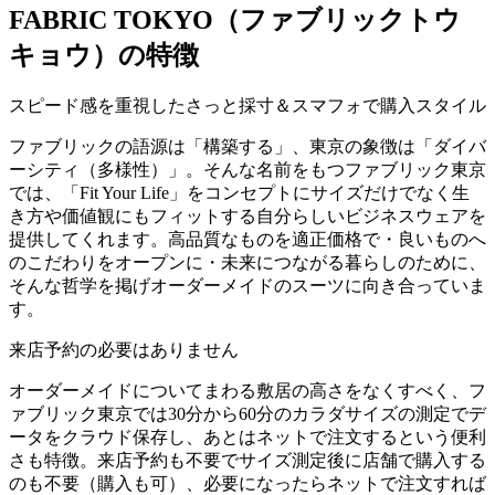
FABRIC TOKYO（ファブリックトウ
キョウ）の特徴
スピード感を重視したさっと採寸＆スマフォで購入スタイル
ファブリックの語源は「構築する」、東京の象徴は「ダイバ
ーシティ（多様性）」。そんな名前をもつファブリック東京
では、「Fit Your Life」をコンセプトにサイズだけでなく生
き方や価値観にもフィットする自分らしいビジネスウェアを
提供してくれます。高品質なものを適正価格で・良いものへ
のこだわりをオープンに・未来につながる暮らしのために、
そんな哲学を掲げオーダーメイドのスーツに向き合っていま
す。
来店予約の必要はありません
オーダーメイドについてまわる敷居の高さをなくすべく、フ
ァブリック東京では30分から60分のカラダサイズの測定でデ
ータをクラウド保存し、あとはネットで注文するという便利
さも特徴。来店予約も不要でサイズ測定後に店舗で購入する
のも不要（購入も可）、必要になったらネットで注文すれば