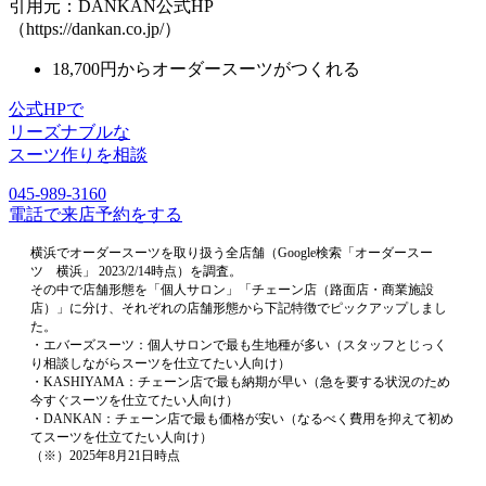
引用元：DANKAN公式HP
（https://dankan.co.jp/）
18,700円からオーダースーツがつくれる
公式HPで
リーズナブルな
スーツ作りを相談
045-989-3160
電話で来店予約をする
横浜でオーダースーツを取り扱う全店舗（Google検索「オーダースー
ツ 横浜」 2023/2/14時点）を調査。
その中で店舗形態を「個人サロン」「チェーン店（路面店・商業施設
店）」に分け、それぞれの店舗形態から下記特徴でピックアップしまし
た。
・エバーズスーツ：個人サロンで最も生地種が多い（スタッフとじっく
り相談しながらスーツを仕立てたい人向け）
・KASHIYAMA：チェーン店で最も納期が早い（急を要する状況のため
今すぐスーツを仕立てたい人向け）
・DANKAN：チェーン店で最も価格が安い（なるべく費用を抑えて初め
てスーツを仕立てたい人向け）
（※）2025年8月21日時点