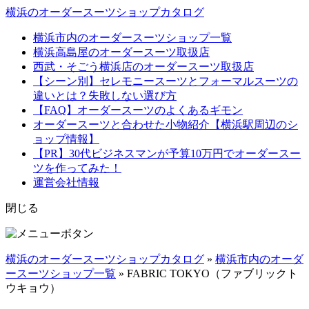
横浜のオーダースーツショップカタログ
横浜市内のオーダースーツショップ一覧
横浜高島屋のオーダースーツ取扱店
西武・そごう横浜店のオーダースーツ取扱店
【シーン別】セレモニースーツとフォーマルスーツの
違いとは？失敗しない選び方
【FAQ】オーダースーツのよくあるギモン
オーダースーツと合わせた小物紹介【横浜駅周辺のシ
ョップ情報】
【PR】30代ビジネスマンが予算10万円でオーダースー
ツを作ってみた！
運営会社情報
閉じる
横浜のオーダースーツショップカタログ
»
横浜市内のオーダ
ースーツショップ一覧
»
FABRIC TOKYO（ファブリックト
ウキョウ）