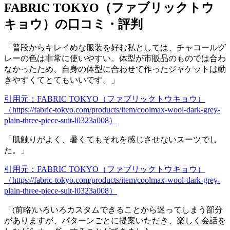
FABRIC TOKYO（ファブリックトウ
キョウ）の口コミ・評判
「普段からキレイめな服装を好む私としては、チャコールグ
レーの色は非常に使いやすい。体型が市販品のものでは合わ
なかったため、自身の体型に合わせて作ったジャケットは動
きやすくてとてもいいです。」
引用元：FABRIC TOKYO（ファブリックトウキョウ）
（https://fabric-tokyo.com/products/item/coolmax-wool-dark-grey-
plain-three-piece-suit-l0323a008）
「肌触りがよく、暑くてもそれを感じさせないスーツでし
た。」
引用元：FABRIC TOKYO（ファブリックトウキョウ）
（https://fabric-tokyo.com/products/item/coolmax-wool-dark-grey-
plain-three-piece-suit-l0323a008）
「(前略)いろいろカスタムできることから迷ってしまう部分
がありますが、パターンごとに提案いただき、楽しく会話を